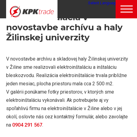
Select Language
▼
Elektroinštalácia v
novostavbe archívu a haly
Žilinskej univerzity
V novostavbe archívu a skladovej haly Žilinskej univerzity
v Žiline sme realizovali elektroinštaláciu a inštaláciu
bleskozvodu. Realizácia elektroinštalácie trvala približne
jeden mesiac, plocha priestoru mala cca 2 500 m2.
V galérii ponúkame fotky priestorov, v ktorých sme
elektroinštaláciu vykonávali. Ak potrebujete aj vy
spoľahlivú firmu na elektroinštalácie v Žiline alebo v jej
okolí, oslovte nás cez kontaktný formulár, alebo zavolajte
na
0904 291 567
.